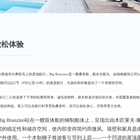
放松体验
斯德哥尔摩群岛上轻柔地航行，Big Branzino是一艘桑拿船，船长在船头。由瑞典建筑公司Sandell
浮舱可以以5节（约9公里/小时）的速度航行，为放松和排毒提供了一个亲密的空间。
设计二人组选择了干净的轮廓和简单、诚实的材料，使木材成为项目的主角。外面覆盖着粗糙
岸线的构造。客人可以在航行时享受热桑拿时，也可以放松身心，尽情享受大自然。
Big Branzino站在一艘双体船的钢制船体上，呈现出由木匠
需的稳定性和储存空间，使内部变得简约而微风。墙壁和家具是
户外使用。一个木制梯子将游客引导到上层——一个凹进的屋顶