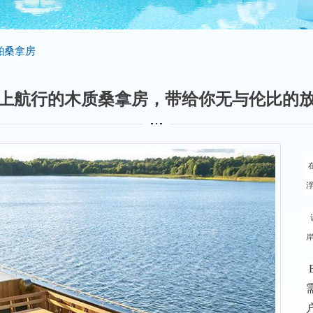
舶桑拿房
上航行的木质桑拿房，带给你无与伦比的
在