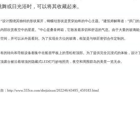
跳舞或日光浴时，可以将其收藏起来。
“设计围绕其独特的形状展开，蝴蝶结形状是贯穿始终的中心主题。”建筑师解释道：“拱门
从内部欣赏夜空中的星星。”中心是桑拿烤箱，它散发着亲切和舒适的气息。由于大量的玻璃
了空间，并可以从外面看到。为了实现全方位的玻璃，框架是与铁匠密切合作定制的。
所有的转向和导航设备都集中在船首甲板上的雪松柜顶部。为了提供完全沉浸式的体验，设计
屋顶露台被沿着墙顶的隐藏式LED灯巧妙地照亮，夜空和周围群岛的美景一览无余。
自：http://www.333cn.com/shejizixun/202246/43495_459183.html