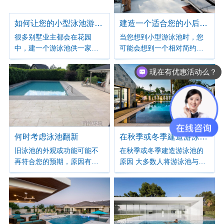
满了梦幻般的色彩，绚丽缤
圆形与方形，以圆形为多。
纷，魅力四射。
圆形包括椭圆与半圆。
如何让您的小型泳池游不到尽头
建造一个适合您的小后院小型游泳池
很多别墅业主都会在花园
当您想到小型游泳池时，您
中，建一个游泳池供一家人
可能会想到一个相对简约的
使用。私家游泳池的好处就
设计，就像您在公共游泳池
是卫生干净，自己的泳池自
中所期望的那样。我们设计
现在有优惠活动么？
己做主，可以叫上朋友开水
令人惊叹的泳池，与您家的
上派对，想什么时候游就什
建筑和现有景观融合。我们
么时候游。但很多业主不主
还可以创建自定义景观以突
动找游泳池的新乐趣很快就
出您泳池的设计。 尽管形状
厌倦了。有一种家庭游泳设
相对固定，但小型游泳池与
备，它可以让你在游泳池冲
其他设计一样可定制。您可
何时考虑泳池翻新
在秋季或冬季建造游泳池的原因
浪、在流动的水中游泳等。
以添加水景，改变游泳池的
旧泳池的外观或功能可能不
在秋季或冬季建造游泳池的
深度，甚至包括一个内置
再符合您的预期，原因有很
原因 大多数人将游泳池与夏
SPA水疗池，具体取决于您
多。泳池翻新可以让您的泳
季联系在一起，尽管在阳光
拥有的空间。
池焕然一新，让您的后院焕
明媚的南方，我们经常有一
然一新。我们可以完成大规
个较长的游泳季节。但是，
模改造，让您的泳池焕然一
您不需要在游泳的同时建造
新。
游泳池。事实上，在秋季或