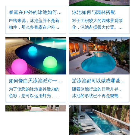
气湿度，室内空气温度，水
温和通风的良好平衡。 室内
暴露在户外的泳池如何做到防尘
泳池如何与园林搭配
泳池水体的热量损失主要是
严格来说，泳池盖并不是新
对于面积较大的园林景观绿
由泳池表面的水体蒸发引
物件，那么多暴露在户外的
化，泳池占据很大位置。泳
起，当室内泳池空间空气湿
泳池，总会有树叶或其他脏
池在园林景观绿化中无论与
度越低和室内泳池空间空气
东西掉到池子里，那么加个
其它元素相结合，都可以获
温度越低，那么室内泳池水
盖子才能从根本上解决，既
得特别的灵感，在商业园林
体热损失和蒸发量就会越
可以防尘，又可以保温、何
景观、酒店园林景观、私家
大，在室内泳池空气湿度不
乐而不为。 泳池盖是什么？
庭院景观、别墅花园景观绿
能控制在理想的范围内时，
可能会有人说，不就是在泳
化中，在每一个地方，都会
不仅会腐蚀墙面，房顶，以
池上面盖的一张膜或其他可
创造出你想要的外观美感和
及周边设备，还会影响人的
折叠的盖子嘛。直观、到
心灵的栖息地。 纵观整个园
如何像白天泳池派对一样享受夜间游泳
游泳池都可以做成哪些形状
舒适度。
位，但是并没有get到泳池盖
林景观设计风格，泳池的设
为了使您的泳池更具活力的
随着泳池行业的日新月异，
的精髓，所以，好好的泳池
计可以不受很多限制空间，
色彩，您可以运用灯光，使
泳池的形状已不再是规规距
为什么需要一个泳池盖呢？
你的泳池设计应该具有自己
水更蓝了，空间更亮丽了。
距的长方形，纯粹单独的满
的风格，当别人进入私家庭
灯光运用能给您的泳池带来
足游泳的功能。现在的泳池
院景观就能感受到这个泳池
别具一格的魅力。蓝色、红
形状已经和庭院形成一体，
很符合你的气质，整个园林
色、绿色…… 多重颜色灯光
具有特别的景观欣赏价值。
景观绿化环境也就变得吸引
的运用，使您的泳池似是充
别墅游泳池形状大致有二：
眼球了。