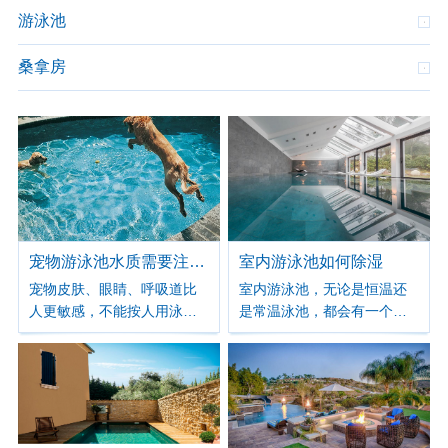
游泳池
桑拿房
宠物游泳池水质需要注意哪些？
室内游泳池如何除湿
宠物皮肤、眼睛、呼吸道比
室内游泳池，无论是恒温还
人更敏感，不能按人用泳池
是常温泳池，都会有一个常
标准来管，重点防刺激、防
见的问题，也是让人比较头
感染、防毛发堵塞
疼的问题，那就是湿气重，
尤其是恒温池。要保持室内
合适的湿度，就需要进行游
泳池除湿。 室内游泳池的高
腐蚀性环境需要保持室内空