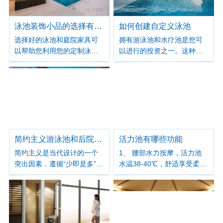
冬季建造游泳池的原因有很
多。
泳池装饰小品的选择有哪些
如何创建自定义泳池
选择好的泳池和庭院家具可
拥有游泳池和水疗池是您可
以帮助您利用您的定制泳
以进行的投资之一。这种添
池。在池畔放松时，您可以
加将使您成为朋友和家人羡
感觉到舒适，您的私家泳池
慕的对象，并将您的派对成
应该配备相应的家具。水下
为不会很快被遗忘的活动。
泳池躺椅是一个特别好的选
想象一下，经过漫长的工作
择，因为它们可以让您在安
后回到家，可以在泳池边休
静地躺着的同时享受凉爽的
息和放松。如果你想把它变
水。
成现实，我们可以将您的后
院变成一片绿洲，让您的家
​简约主义游泳池和后院的想法
活力池有哪些功能
更上一层楼。
简约主义是当代设计的一个
1、 腰部水力按摩，活力池
突出因素，遵循“少即是多”的
水温38-40℃，舒适享受柔软
原则。许多房主选择这种风
水流的按摩，通过水和压缩
格，因为它与他们的现代住
空气对腰部、腿部按摩，一
宅相得益彰。简约主义泳池
个放松的环境，亦能促使血
将空间简化为基本的水和几
液循环。
何元素，只需要几个组件即