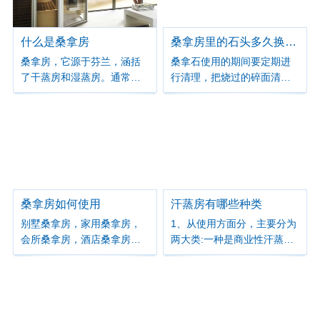
可营造出意想不到的的氛
围。
什么是桑拿房
桑拿房里的石头多久换一次
桑拿房，它源于芬兰，涵括
桑拿石使用的期间要定期进
了干蒸房和湿蒸房。通常所
行清理，把烧过的碎面清理
说的桑拿房指的是干蒸房，
出去，并补充新的石头。根
像蒸汽房指的是湿蒸房。传
据使用的频繁度，桑拿石一
统桑拿房利用矿物石的烧
到两年需要彻底更换一次。
灼，并于其上泼水以产生蒸
汽。现今桑拿房则是利用远
红外和负离子、有排风湿等
多种功效，因此也颇受大家
的欢迎。
桑拿房如何使用
汗蒸房有哪些种类
别墅桑拿房，家用桑拿房，
1、从使用方面分，主要分为
会所桑拿房，酒店桑拿房，
两大类:一种是商业性汗蒸
船舶桑拿房 越来越多的人会
房，即是利用汗蒸房来做生
考虑到拥有一个桑拿房，建
意的各种店铺，这种汗蒸房
造一个桑拿房，购买一个桑
一般容纳人数较多;另一种是
拿房。 那么有没有想过桑拿
家庭用汗蒸房，这种汗蒸房
房应该怎么使用呢？
一般容纳人数较少，可供自