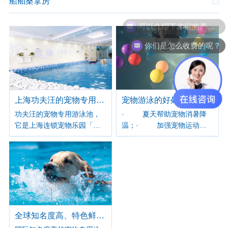
船舶桑拿房
可以介绍下你们的产品么？
你们是怎么收费的呢？
上海功夫汪的宠物专用游泳池
宠物游泳的好处
功夫汪的宠物专用游泳池，
· 夏天帮助宠物消暑降
它是上海连锁宠物乐园「功
温；· 加强宠物运动
夫汪」配套的核心项目，专
量；· 宠物游泳可以释
为狗狗设计的安全游泳场
放多余精力，提高食欲和睡
地。泳池设计与功能分区分
眠质量。· &
区科学：划分深浅区、体验
（治疗）区、游玩区；体验
区平地式设计，最深仅
50cm，无陡台阶，对怕水 /
初学游泳的狗狗超友好；严
全球知名度高、特色鲜明的宠物泳池
禁强行把狗狗丢下水。水质