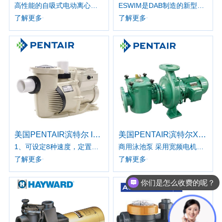
高性能的自吸式电动离心泵，内置高容量的预过滤器。水密性电机。静音，可靠，专门为家用和住宅用游泳的水循环和过滤而研发设计。
ESWIM是DAB制造的新型能效高的电子游泳池泵。 专为住宅和民用游泳池的水循环和过滤而设计，但也适用于需要处理腐蚀性液体的特定应用，例养鱼、农业和工业。
了解更多
了解更多
美国PENTAIR滨特尔 INTELLIFLO XF VSF智能变频水泵
美国PENTAIR滨特尔XCP商用泳池泵
1、可设定8种速度，定置定时器 2、全新可旋转操作面板可选择墙面安装组件 3、顶置现场拉线舱便于检修和安装 4、全封闭式风扇冷却设计电机 5、菜单设置简易 6、配有2.5英寸或3英寸活接头 7、可与滨特尔智能控制系统连接
商用泳池泵 采用宽频电机适合大部分变频控制机械，密封采用品牌BURGMANN，使水泵运行可靠系数更高，轴承采用品牌SKF，摩擦系数小，免维护内部三相热装置电机
了解更多
了解更多
你们是怎么收费的呢？