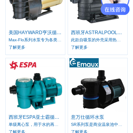
美国HAYWARD亨沃循环水泵
西班牙ASTRALPOOL亚士图循环水泵
Max-Flo系列水泵专为各类新建泳池设计，同时了是旧水泵替换的理想选择。 侧拉式密封栓让密封盖的拆装更为简便，易维护式设计让水泵的维护保养变得不再繁琐。 ​
此款自吸泵的外壳采用热注塑技术，有单相和三相电两种可选。毛发过滤器和泵体为一体式设计，能阻止污物进入水泵内部，防止污物对水泵部件造成损坏。
了解更多
了解更多
西班牙ESPA亚士霸循环水泵
意万仕循环水泵
单级离心泵，用于水的再循环和过滤
SR系列泵是商业温泉池中高水头和中水头安装的选择。所使用的密封和轴承均从可靠的供应商进口，以确保可靠的质量。
了解更多
了解更多