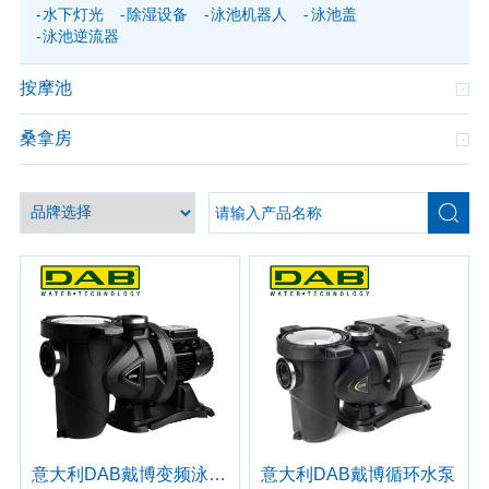
水下灯光
除湿设备
泳池机器人
泳池盖
泳池逆流器
按摩池
桑拿房
意大利DAB戴博变频泳池泵
意大利DAB戴博循环水泵