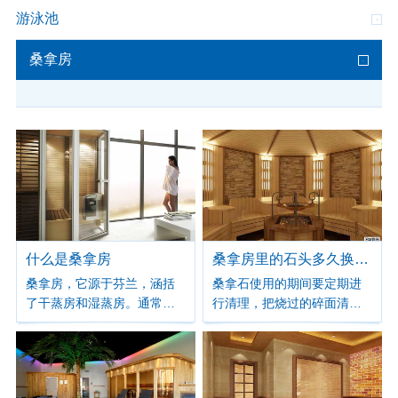
游泳池
桑拿房
什么是桑拿房
桑拿房里的石头多久换一次
桑拿房，它源于芬兰，涵括
桑拿石使用的期间要定期进
了干蒸房和湿蒸房。通常所
行清理，把烧过的碎面清理
说的桑拿房指的是干蒸房，
出去，并补充新的石头。根
像蒸汽房指的是湿蒸房。传
据使用的频繁度，桑拿石一
统桑拿房利用矿物石的烧
到两年需要彻底更换一次。
灼，并于其上泼水以产生蒸