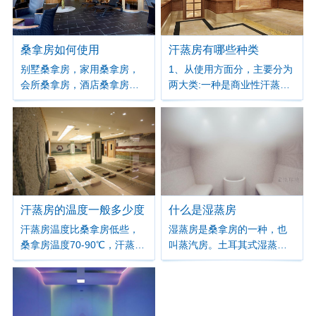
汽。现今桑拿房则是利用远
红外和负离子、有排风湿等
多种功效，因此也颇受大家
的欢迎。
桑拿房如何使用
汗蒸房有哪些种类
别墅桑拿房，家用桑拿房，
1、从使用方面分，主要分为
会所桑拿房，酒店桑拿房，
两大类:一种是商业性汗蒸
船舶桑拿房 越来越多的人会
房，即是利用汗蒸房来做生
考虑到拥有一个桑拿房，建
意的各种店铺，这种汗蒸房
造一个桑拿房，购买一个桑
一般容纳人数较多;另一种是
拿房。 那么有没有想过桑拿
家庭用汗蒸房，这种汗蒸房
房应该怎么使用呢？
一般容纳人数较少，可供自
家人平常使用，不对外营
业。
汗蒸房的温度一般多少度
什么是湿蒸房
汗蒸房温度比桑拿房低些，
湿蒸房是桑拿房的一种，也
桑拿房温度70-90℃，汗蒸房
叫蒸汽房。土耳其式湿蒸房
通常30-50℃。
低温高湿，利用蒸汽设备把
水烧开使之产生蒸汽，再通
过管道喷出，产生的蒸汽有
充沛的水分；温度一般控制