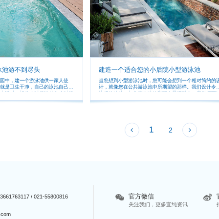
泳池游不到尽头
建造一个适合您的小后院小型游泳池
园中，建一个游泳池供一家人使
当您想到小型游泳池时，您可能会想到一个相对简约的
就是卫生干净，自己的泳池自己做
计，就像您在公共游泳池中所期望的那样。我们设计令
上派对，想什么时候游就什么时候
惊叹的泳池，与您家的建筑和现有景观融合。我们还可
找游泳池的新乐趣很快就厌倦了。
创建自定义景观以突出您泳池的设计。 尽管形状相对固
它可以让你在游泳池冲浪、在流动
定，但小型游泳池与其他设计一样可定制。您可以添加
景，改变游泳池的深度，甚至包括一个内置SPA水疗池
具体取决于您拥有的空间。
1
2
官方微信
661763117 / 021-55800816
关注我们，更多宜纯资讯
.com