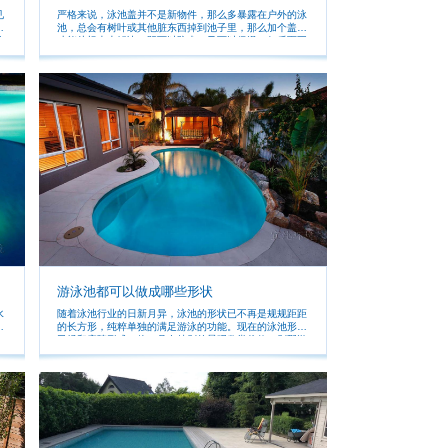
见
严格来说，泳池盖并不是新物件，那么多暴露在户外的泳
其
池，总会有树叶或其他脏东西掉到池子里，那么加个盖子
除
才能从根本上解决，既可以防尘，又可以保温、何乐而不
为。 泳池盖是什么？可能会有人说，不就是在泳池上面
盖的一张膜或其他可折叠的盖子嘛。直观、到位，但是并
室
没有get到泳池盖的精髓，所以，好好的泳池为什么需要
，
一个泳池盖呢？
池
，
游泳池都可以做成哪些形状
水
随着泳池行业的日新月异，泳池的形状已不再是规规距距
具
的长方形，纯粹单独的满足游泳的功能。现在的泳池形状
已经和庭院形成一体，具有特别的景观欣赏价值。别墅游
魅
泳池形状大致有二：圆形与方形，以圆形为多。圆形包括
椭圆与半圆。