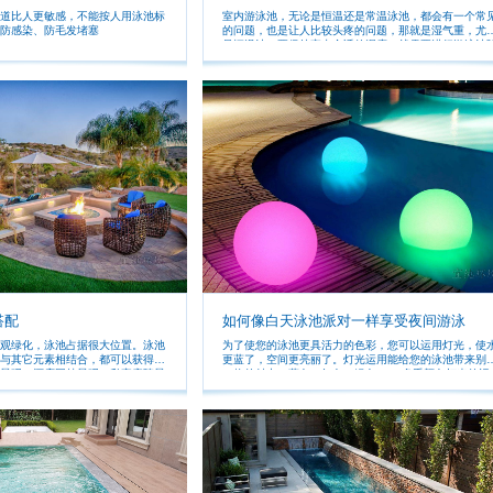
道比人更敏感，不能按人用泳池标
室内游泳池，无论是恒温还是常温泳池，都会有一个常
防感染、防毛发堵塞
的问题，也是让人比较头疼的问题，那就是湿气重，尤
是恒温池。要保持室内合适的湿度，就需要进行游泳池
湿。 室内游泳池的高腐蚀性环境需要保持室内空气湿
度，室内空气温度，水温和通风的良好平衡。 室内泳池
水体的热量损失主要是由泳池表面的水体蒸发引起，当
内泳池空间空气湿度越低和室内泳池空间空气温度越低
那么室内泳池水体热损失和蒸发量就会越大，在室内泳
空气湿度不能控制在理想的范围内时，不仅会腐蚀墙面
房顶，以及周边设备，还会影响人的舒适度。
搭配
如何像白天泳池派对一样享受夜间游泳
观绿化，泳池占据很大位置。泳池
为了使您的泳池更具活力的色彩，您可以运用灯光，使
与其它元素相结合，都可以获得特
更蓝了，空间更亮丽了。灯光运用能给您的泳池带来别
景观、酒店园林景观、私家庭院景
一格的魅力。蓝色、红色、绿色…… 多重颜色灯光的运
中，在每一个地方，都会创造出你
用，使您的泳池似是充满了梦幻般的色彩，绚丽缤纷，
纵观整个园林景观设
力四射。
以不受很多限制空间，你的泳池设
，当别人进入私家庭院景观就能感
的气质，整个园林景观绿化环境也